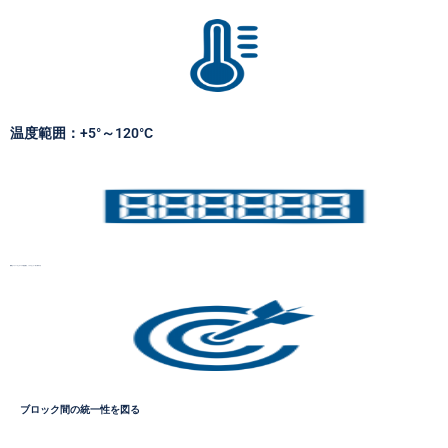
温度範囲：+5°～120°C
重要なパラメータとすべての設定値を、トグルなしで一目で表示する
ブロック間の統一性を図る