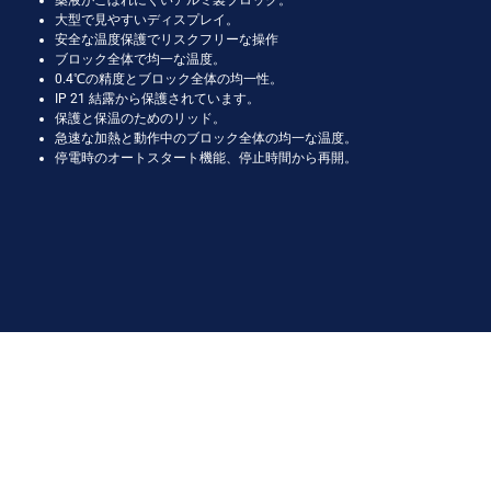
薬液がこぼれにくいアルミ製ブロック。
大型で見やすいディスプレイ。
安全な温度保護でリスクフリーな操作
ブロック全体で均一な温度。
0.4℃の精度とブロック全体の均一性。
IP 21 結露から保護されています。
保護と保温のためのリッド。
急速な加熱と動作中のブロック全体の均一な温度。
停電時のオートスタート機能、停止時間から再開。