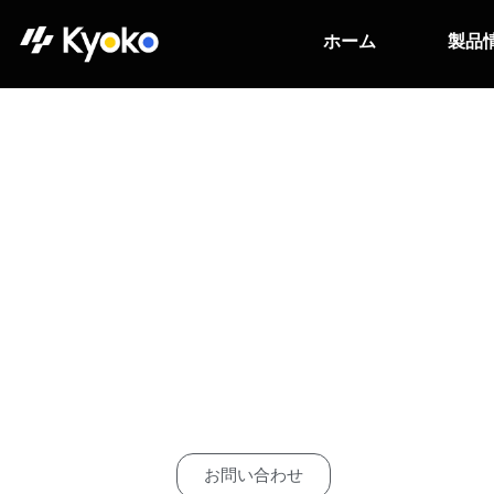
ホーム
製品
モジュール式画像
イブラリ
proFRAME ソフト
Solectrix Systemの高品質な製
お問い合わせ