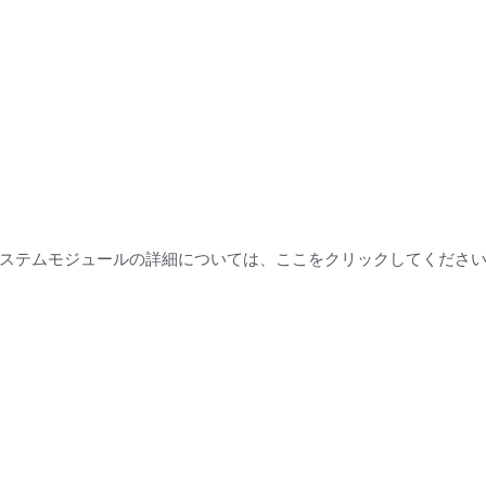
テムは、proFRAMEベースボード、カメラアダプタ、付属ソフ
できます。
生、処理するために使用され、GMSL2™、GMSL3™、FPD-
ています（その他の技術もご要望に応じて提供可能です）。
証に広く使用されているほか、医療技術、デジタル顕微鏡、製
ステムモジュールの詳細については、ここをクリックしてくださ