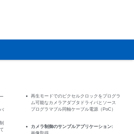
再生モードでのピクセルクロックをプログラ
ー
ム可能な
カメラアダプタドライバとソース
き
プログラマブル同軸ケーブル電源（PoC）
バ
レ
制
カメラ制御のサンプルアプリケーション:
て
画像取得、