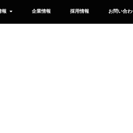
情報
企業情報
採用情報
お問い合わ
取得および再生システム「pr
ウェアライブラリ
品であり、proFRAMEボードをユーザーのWindowsまたはLin