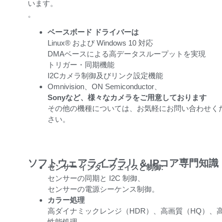
います。
。
ベースボード ドライバーは
Linux® および Windows 10 対応
DMAベースによる高データスループットを実現
トリガー・同期機能
I2Cカメラ制御及びリンク設定機能
Omnivision、
ON Semiconductor、
Sony
など、様々なカメラをご用意しております
その他の機種については、お気軽にお問い合わせく
さい。
ソフトウェアライブラリ & IPコア専門知識
センサー インターフェイスと制御:
センサーの同期と I2C 制御、
センサーの電源シーケンス制御。
カラー処理
高ダイナミックレンジ（HDR）、高画質（HQ）、
性能処理