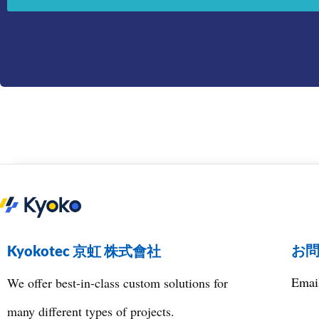
お
Kyokotec 京虹 株式會社
Ema
We offer best-in-class custom solutions for
many different types of projects.