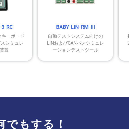
-3-RC
BABY-LIN-RM-III
とキーボード
自動テストシステム向けの
バスシミュレ
LINおよびCANバスシミュレ
装置
ーションテストツール
何でもする！