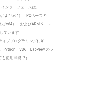
ラリインターフェースは、
x86およびx64）、PCベースの
6およびx64）、およびARMベース
対応しています
ネイティブプログラミングに加
、Python、VB6、LabView のラ
ても使用可能です