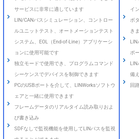
サービスに非常に適しています
イ
LIN/CANバスシミュレーション、コントロー
ボ
ルユニットテスト、オートメーションテスト
き
システム、EOL（End-of-Line）アプリケーシ
LI
ョンに使用可能です
ポ
独立モードで使用でき、プログラムコマンド
LI
シーケンスでデバイスを制御できます
備
PCのUSBポートを介して、LINWorksソフトウ
回路
ェアと一緒に使用できます
フレームデータのリアルタイム読み取りおよ
び書き込み
SDFなしで監視機能を使用してLINバスを監視