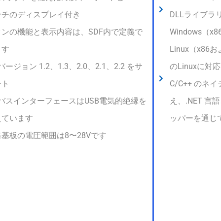
ンチのディスプレイ付き
DLLライブ
タンの機能と表示内容は、SDF内で定義で
Windows（
ます
Linux（x8
Nバージョン 1.2、1.3、2.0、2.1、2.2 をサ
のLinuxに
ート
C/C++ の
NバスインターフェースはUSB電気的絶縁を
え、.NET 言語
えています
ッパーを通じ
基板の電圧範囲は8〜28Vです