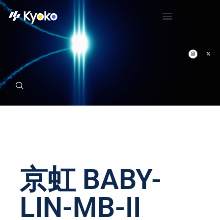
京虹 BABY-
LIN-MB-II