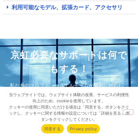
利用可能なモデル、拡張カード、アクセサリ
京虹必要なサポートは何で
もする！
私たちのプロフェッショナルチームが最初に対応し、
すべての問題を解決するために最高のサービスを提供
当ウェブサイトでは、ウェブサイト体験の改善、サービスの利便性
します。
向上のため、cookieを使用しています。
クッキーの使用に同意いただける場合は「同意する」ボタンをクリ
ックし、クッキーに関する情報や設定については「詳細を見る」ボ
タンをクリックしてください。
同意する
Privacy policy
お問い合わせ