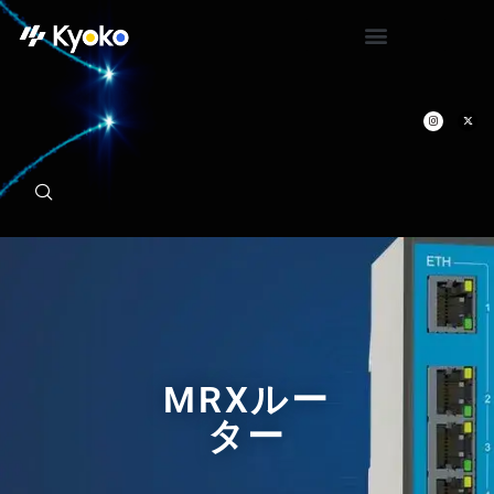
MRXルー
ター