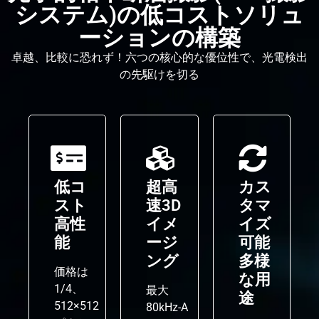
システム)の低コストソリュ
ーションの構築
卓越、比較に恐れず！六つの核心的な優位性で、光電検出
の先駆けを切る
低コ
超高
カス
スト
速3D
タマ
高性
イメ
イズ
能
ージ
可能
ング
多様
価格は
な用
1/4、
最大
途
512×512
80kHz-A