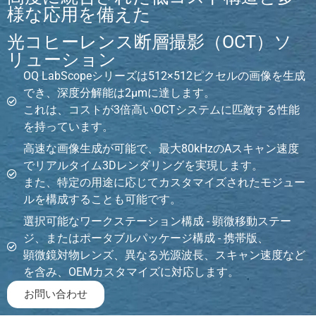
様な応用を備えた
光コヒーレンス断層撮影（OCT）ソ
リューション
OQ LabScopeシリーズは512×512ピクセルの画像を生成
でき、深度分解能は2μmに達します。
これは、コストが3倍高いOCTシステムに匹敵する性能
を持っています。
高速な画像生成が可能で、最大80kHzのAスキャン速度
でリアルタイム3Dレンダリングを実現します。
また、特定の用途に応じてカスタマイズされたモジュー
ルを構成することも可能です。
選択可能なワークステーション構成 - 顕微移動ステー
ジ、またはポータブルパッケージ構成 - 携帯版、
顕微鏡対物レンズ、異なる光源波長、スキャン速度など
を含み、OEMカスタマイズに対応します。
お問い合わせ