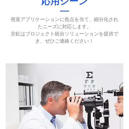
応用シーン
視覚アプリケーションに焦点を当て、細分化され
たニーズに対応します。
京虹はプロジェクト統合ソリューションを提供で
き、ぜひご連絡ください！
血流イメージング技術の応用。
3. 血管イメージング：血流画像診断、すなわちOCTA
3D解析に使用できます。
ージング深度4.5mmを達成し、皮膚内層の層状構造の
2. 皮膚組織の層状画像：OQ StrataScopeは最大イメ
多モード検査を提供するのに便利です。
器としての可能性を持ち、眼底カメラと組み合わせて
ンパクトなデザインにより、ポータブルな眼科検査機
膜イメージングモジュールをオプションで提供し、コ
1. 網膜の多層構造：OQ LabScopeシステムは専用の網