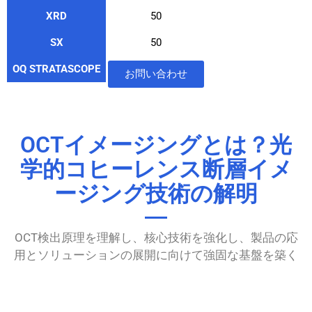
XRD
50
SX
50
OQ STRATASCOPE
11
お問い合わせ
OCTイメージングとは？光
学的コヒーレンス断層イメ
ージング技術の解明
OCT検出原理を理解し、核心技術を強化し、製品の応
用とソリューションの展開に向けて強固な基盤を築く