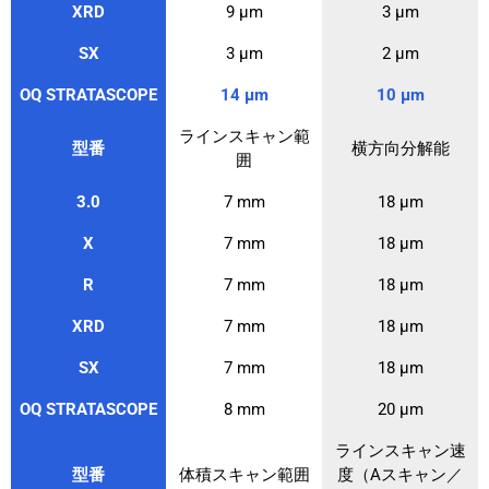
XRD
9 μm
3 μm
SX
3 μm
2 μm
OQ STRATASCOPE
14 μm
10 μm
ラインスキャン範
型番
横方向分解能
囲
3.0
7 mm
18 μm
X
7 mm
18 μm
R
7 mm
18 μm
XRD
7 mm
18 μm
SX
7 mm
18 μm
OQ STRATASCOPE
8 mm
20 μm
ラインスキャン速
型番
体積スキャン範囲
度（Aスキャン／