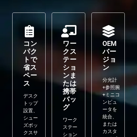
コン
ワー
OEM
パク
クス
バー
トで
テー
ジョ
省ス
ショ
ン
ペー
ンま
分光計
ス
たは
+参照腕
携帯
+ミニコ
デスク
バッ
ンピュ
トップ
グ
ータを
設置、
統合、
シュー
ワーク
または
ズボッ
ステー
カスタ
クスサ
ション