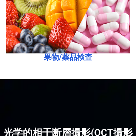
カプセルOCT画像：カプセルの上下表面反射信号を鮮
して断層スキャン画像を取得できます。
トルの深さまで生体組織や透明/半透明の材料を透過
線-短波赤外線光源を採用し、果物の表皮数ミリメー
1. 表面領域の監視：OQ LabScope 3.0は無害な近赤外
果物/薬品検査
果物/薬品検査
光学的相干断層撮影(OCT撮影