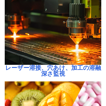
行えます。
像：振鏡を使用して、一定範囲内で加工輪郭の検出が
2. レーザー精密穴あけ（0.5mm孔径）作業物のOCT画
リアルタイムで監視できます。
OCT検出光路は加工光路と同軸で、溶接の溶融深さを
レーザー加工OCTオンライン溶融深さ監視システム：
OCT光路は加工光路と同軸で簡単に統合可能です： 1.
レーザー加工の溶融深さ監視
レーザー溶接、レーザー穴あけ、
レーザー溶接、穴あけ、加工の溶融
深さ監視
カプセルの壁厚を自動で測定できます。
ソフトウェアには平均厚さ測定機能が備わっており、
明に識別し、正確な厚さ測定が可能です。