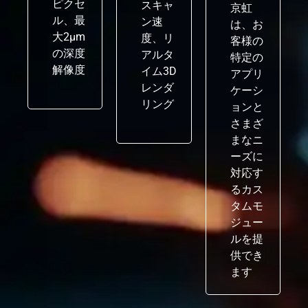
ピクセ
スキャ
京虹
ル、最
ン速
は、お
大2μm
度、リ
客様の
の深度
アルタ
特定の
解像度
イム3D
アプリ
レンダ
ケーシ
リング
ョンと
さまざ
まなニ
ーズに
対応す
るカス
タムモ
ジュー
ルを提
供でき
ます