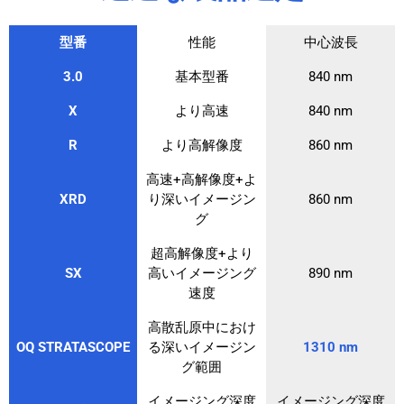
型番
性能
中心波長
3.0
基本型番
840 nm
X
より高速
840 nm
R
より高解像度
860 nm
高速+高解像度+よ
XRD
り深いイメージン
860 nm
グ
超高解像度+より
SX
高いイメージング
890 nm
速度
高散乱原中におけ
OQ STRATASCOPE
る深いイメージン
1310 nm
グ範囲
イメージング深度
イメージング深度