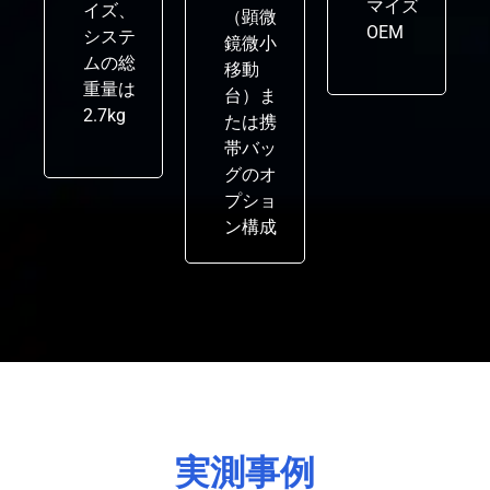
マイズ
イズ、
（顕微
OEM
システ
鏡微小
ムの総
移動
重量は
台）ま
2.7kg
たは携
帯バッ
グのオ
プショ
ン構成
実測事例