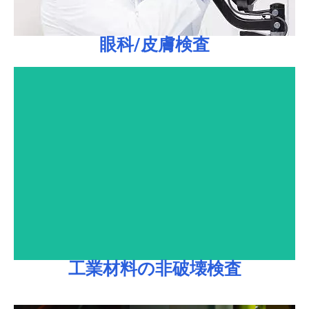
眼科/皮膚検査
眼科/皮膚検査
データを取得。
3. 光学干渉情報を利用して深さ、厚さ、サイズなどの
2. 工業生産ラインでのOK/NO OK製品の判別。
ます。
断熱テープ、絶縁テープ、硬化接着剤など）が含まれ
ング、セラミック、テープ接着剤（一般的なテープ、
的なサンプルとして、プラスチックポリマーコーティ
1. 多重反射層が材料を透過：OCTイメージングの典型
工業材料の非破壊検査
工業材料の非破壊検査