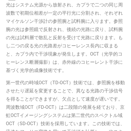
光はシステム光源から放射され、カプラで二つの同じ周
波数で初期位相差が一定の平行光に分割され、それぞれ
マイケルソン干渉計の参照腕と試料腕に入ります。参照
腕の光は参照鏡で反射され、後続の光路に戻り、試料腕
の光は試料層で散乱と反射を受けて光路に戻ります。も
し二つの戻る光の光路差がコヒーレンス長内に収まる
と、カプラ内で干渉現象が発生します。OCT（光学的コ
ヒーレンス断層撮影）は、赤外線のコヒーレント干渉に
基づく光学的成像技術です。
第一世代の時域OCT（TD-OCT）技術では、参照腕を移動
させたり遅延を変更することで、異なる光路の干渉信号
を得ることができますが、欠点として速度が遅いです。
周波数域OCT（FD-OCT）は二段階の発展を経ており、京
虹OCTイメージングシステムは第二世代のスペクトル域
OCT（SD-OCT）技術を採用しています。この技術では、