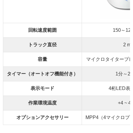
回転速度範囲
150～120
トラック直径
2 m
容量
マイクロタイタープレ
タイマー（オートオフ機能付き）
1分～2
表示モード
4桁LED
作業環境温度
+4 ~ 4
オプションアクセサリー
MPP4（4マイクロ