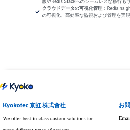
版やRedis Stackへのシームレスな移行
クラウドデータの可視化管理：
RedisI
の可視化、高効率な監視および管理を実
お
Kyokotec 京虹 株式會社
Ema
We offer best-in-class custom solutions for
many different types of projects.