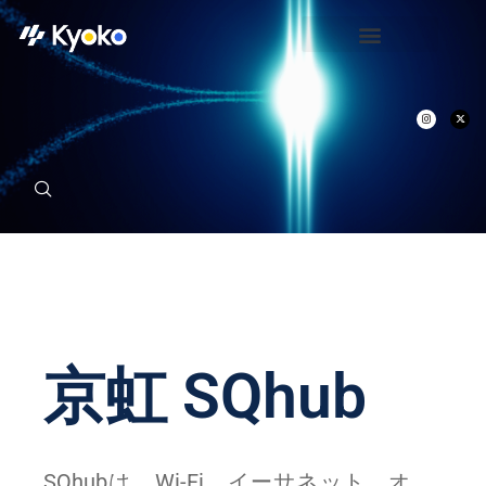
京虹 SQhub
SQhubは、Wi-Fi、イーサネット、オ