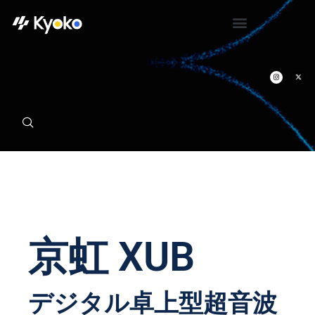
京虹 XUB
デジタル卓上型超音波