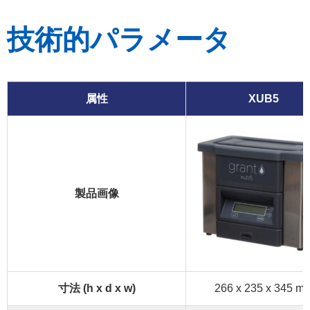
技術的パラメータ
属性
XUB5
製品画像
寸法 (h x d x w)
266 x 235 x 345 m